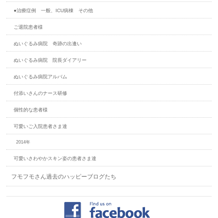
●治療症例 一般、ICU病棟 その他
ご退院患者様
ぬいぐるみ病院 奇跡の出逢い
ぬいぐるみ病院 院長ダイアリー
ぬいぐるみ病院アルバム
付添いさんのナース研修
個性的な患者様
可愛いご入院患者さま達
2014年
可愛いさわやかスキン姿の患者さま達
フモフモさん過去のハッピーブログたち