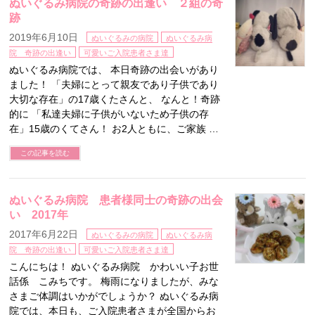
ぬいぐるみ病院の奇跡の出逢い ２組の奇
跡
2019年6月10日
ぬいぐるみの病院
ぬいぐるみ病
院 奇跡の出逢い
可愛いご入院患者さま達
ぬいぐるみ病院では、 本日奇跡の出会いがあり
ました！ 「夫婦にとって親友であり子供であり
大切な存在」の17歳くたさんと、 なんと！奇跡
的に 「私達夫婦に子供がいないため子供の存
在」15歳のくてさん！ お2人ともに、ご家族 …
この記事を読む
ぬいぐるみ病院 患者様同士の奇跡の出会
い 2017年
2017年6月22日
ぬいぐるみの病院
ぬいぐるみ病
院 奇跡の出逢い
可愛いご入院患者さま達
こんにちは！ ぬいぐるみ病院 かわいい子お世
話係 こみちです。 梅雨になりましたが、みな
さまご体調はいかがでしょうか？ ぬいぐるみ病
院では、本日も、ご入院患者さまが全国からお