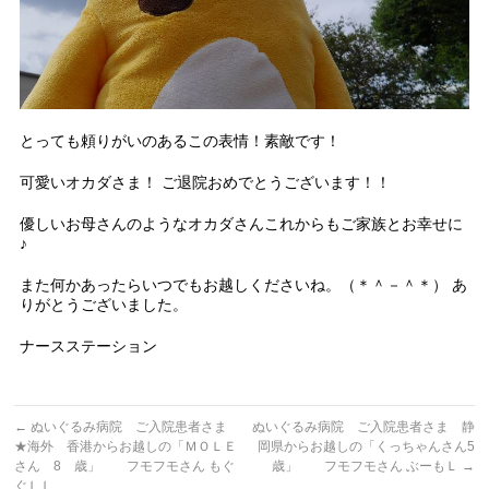
とっても頼りがいのあるこの表情！素敵です！
可愛いオカダさま！ ご退院おめでとうございます！！
優しいお母さんのようなオカダさんこれからもご家族とお幸せに
♪
また何かあったらいつでもお越しくださいね。（＊＾－＾＊） あ
りがとうございました。
ナースステーション
←
ぬいぐるみ病院 ご入院患者さま
ぬいぐるみ病院 ご入院患者さま 静
★海外 香港からお越しの「ＭＯＬＥ
岡県からお越しの「くっちゃんさん5
さん 8 歳」 フモフモさん もぐ
歳」 フモフモさん ぶーもＬ
→
ぐＬＬ