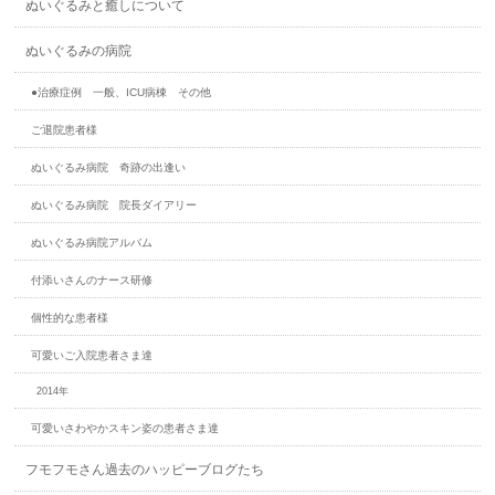
ぬいぐるみと癒しについて
ぬいぐるみの病院
●治療症例 一般、ICU病棟 その他
ご退院患者様
ぬいぐるみ病院 奇跡の出逢い
ぬいぐるみ病院 院長ダイアリー
ぬいぐるみ病院アルバム
付添いさんのナース研修
個性的な患者様
可愛いご入院患者さま達
2014年
可愛いさわやかスキン姿の患者さま達
フモフモさん過去のハッピーブログたち