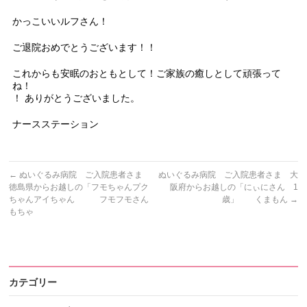
かっこいいルフさん！
ご退院おめでとうございます！！
これからも安眠のおともとして！ご家族の癒しとして頑張って
ね！
！ ありがとうございました。
ナースステーション
←
ぬいぐるみ病院 ご入院患者さま
ぬいぐるみ病院 ご入院患者さま 大
徳島県からお越しの「フモちゃんプク
阪府からお越しの「にぃにさん 1
ちゃんアイちゃん フモフモさん
歳」 くまもん
→
もちゃ
カテゴリー