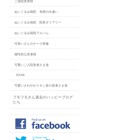
ご退院患者様
ぬいぐるみ病院 奇跡の出逢い
ぬいぐるみ病院 院長ダイアリー
ぬいぐるみ病院アルバム
付添いさんのナース研修
個性的な患者様
可愛いご入院患者さま達
2014年
可愛いさわやかスキン姿の患者さま達
フモフモさん過去のハッピーブログ
たち