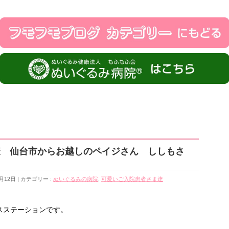
様 仙台市からお越しのペイジさん ししもさ
月12日
カテゴリー :
ぬいぐるみの病院
,
可愛いご入院患者さま達
スステーションです。