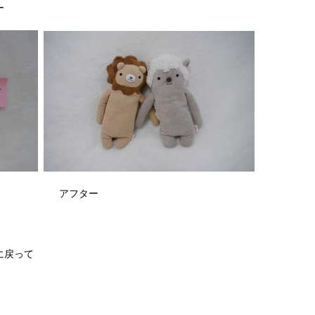
ー
アフター
に戻って