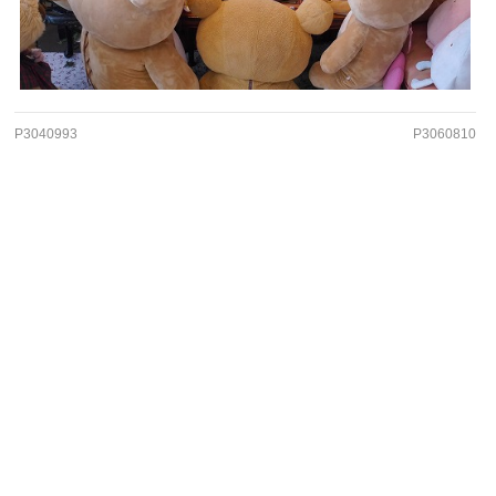
P3040993
P3060810